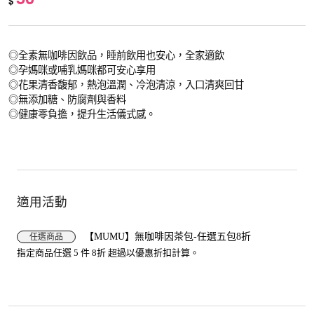
$
◎全素無咖啡因飲品，睡前飲用也安心，全家適飲
◎孕媽咪或哺乳媽咪都可安心享用
◎花果清香馥郁，熱泡溫潤、冷泡清涼，入口清爽回甘
◎無添加糖、防腐劑與香料
◎健康零負擔，提升生活儀式感。
適用活動
【MUMU】無咖啡因茶包-任選五包8折
任選商品
指定商品任選 5 件 8折 超過以優惠折扣計算。