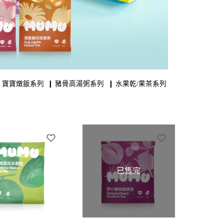
❙
寶寶燉飯系列
❙
豬骨高湯粥系列
❙
水果乾/果茶系列
已售完