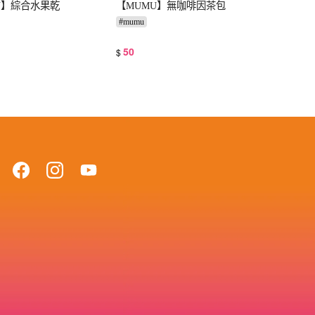
U】綜合水果乾
【MUMU】無咖啡因茶包
#
mumu
50
$