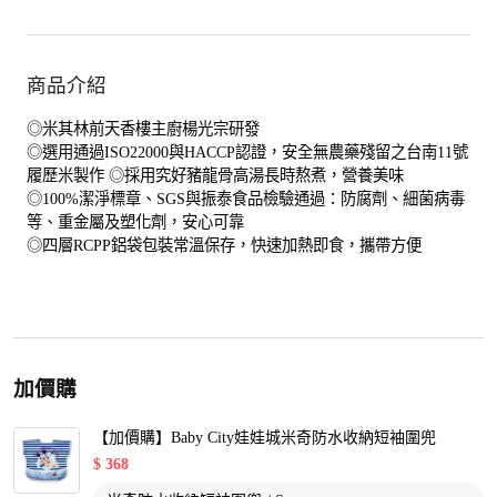
商品介紹
◎米其林前天香樓主廚楊光宗研發
◎選用通過ISO22000與HACCP認證，安全無農藥殘留之台南11號
履歷米製作 ◎採用究好豬龍骨高湯長時熬煮，營養美味
◎100%潔淨標章、SGS與振泰食品檢驗通過：防腐劑、細菌病毒
等、重金屬及塑化劑，安心可靠
◎四層RCPP鋁袋包裝常溫保存，快速加熱即食，攜帶方便
加價購
【加價購】Baby City娃娃城米奇防水收納短袖圍兜
$
368