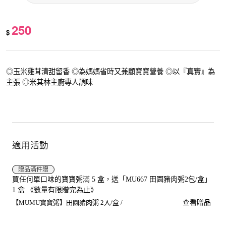
250
$
◎玉米雞茸清甜留香 ◎為媽媽省時又兼顧寶寶營養 ◎以『真實』為
主張 ◎米其林主廚專人調味
適用活動
贈品
滿件贈
買任何單口味的寶寶粥滿 5 盒，送「MU667 田園豬肉粥2包/盒」
1 盒 《數量有限贈完為止》
【MUMU寶寶粥】田園豬肉粥 2入/盒 /
查看贈品