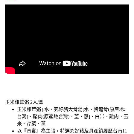
玉米雞茸粥 2入/盒
玉米雞茸粥 | 水、究好豬大骨湯[水、豬龍骨(原產地:
台灣)、豬肉(原產地台灣)、薑、蔥]、白米、雞肉、玉
米、芹菜、薑
以『真實』為主張，特選究好豬及具產銷履歷台南11