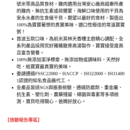
號米等高品質食材，雞肉選用台灣安心廠商超秦所產
的雞肉，無抗生素或荷爾蒙，海鮮口味使用的干貝為
安永水產的生食級干貝，期望以最好的食材，製造出
100%為寶寶著想的真實美味，適口性極佳的常溫寶寶
粥！
首波五款口味，為前米其林天香樓主廚精心調配，全
系列產品採用究好豬豬龍骨高湯製作，寶寶接受度高
且富含營養。
100%無添加潔淨標章，無添加物或調味料，天然好
吃，給寶寶最真實的美味。
委請通過FSSC22000、HACCP 、ISO22000、ISO1400
1認證的知名食品廠代工 。
全產品皆送SGS與振泰檢驗，通過防腐劑、重金屬、
抗生素、塑化劑、農藥殘留、細菌與毒素等多項檢
測，寶貝吃得開心，爸媽好放心。
【檢驗報告專區】