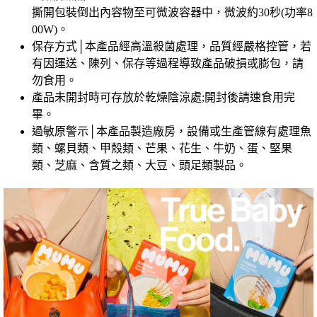
撕開包裝倒出內容物至可微波容器中，微波約30秒(功率8
00W)。
保存方式│本產品經高溫殺菌處理，品質經嚴格控管，若
有因運送、陳列、保存等過程導致產品破損或膨包，請
勿食用。
產品未開封時可存放於乾燥陰涼處;開封後請速食用完
畢。
過敏原警示│本產品製造廠房，設備或生產管線有處理魚
類、螺貝類、甲殼類、芒果、花生、牛奶、蛋、堅果
類、芝麻、含質之類、大豆、頭足類製品。