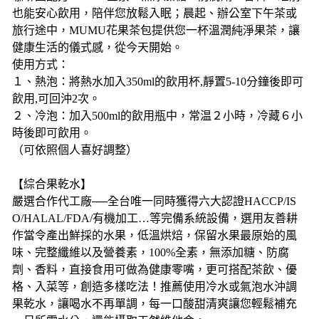
也能安心飲用，陪伴您放鬆入眠；晨起、辦公室下午茶或
旅行途中，MUMU花果茶包提供您一杯溫潤純淨果茶，讓
健康生活的儀式感，從今天開始。
使用方式：
１、熱泡：將熱水加入350ml的飲用杯,靜置5-10分鐘後即可
飲用,可回沖2次。
２、冷泡：加入500ml的飲用瓶中，常温２小時，冷藏６小
時後即可飲用。
（可依照個人喜好調整）
【綜合果乾水】
嚴選合作代工廠──全台唯一同時獲得六大認證HACCP/IS
O/HALAL/FDA/有機加工…等完備系統設備，選用友善耕
作當令產出鮮採的水果，低溫烘焙，保留水果最原始的風
味、完整纖維以及營養素，100%全素，無添加糖、防腐
劑、香料，直接食用可做為健康零嘴，更可搭配茶飲、優
格、入菜等，創造多樣吃法！推薦使用冷水或氣泡水沖調
果乾水，讓喝水不再單調，每一口酸甜清爽讓您輕鬆補充