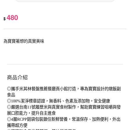
480
$
為寶寶著想的真實美味
商品介紹
◎攜手米其林餐盤推薦餐廳頁小館打造，專為寶寶設計的燉飯副
食品
◎100%潔淨標章認證，無香料、色素及添加物，安全健康
◎嚴選台南11號履歷米與真實食材製作，幫助寶寶練習咀嚼與發
展口腔能力，提升自主進食
◎4層RCPP鋁袋包裝鎖住新鮮營養，常溫保存、加熱便利，外出
攜帶超方便