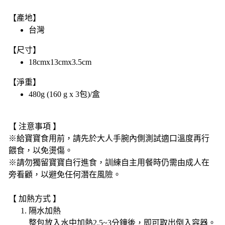
【產地】
台灣
【尺寸】
18cmx13cmx3.5cm
【淨重】
480g (160 g x 3包)/盒
【 注意事項 】
※給寶寶食用前，請先於大人手腕內側測試適口溫度再行
餵食，以免燙傷。
※請勿獨留寶寶自行進食，訓練自主用餐時仍需由成人在
旁看顧，以避免任何潛在風險。
【 加熱方式 】
隔水加熱
整包放入水中加熱2.5~3分鐘後，即可取出倒入容器。