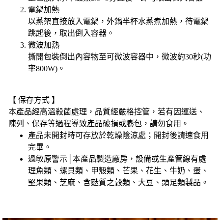
電鍋加熱
以蒸架直接放入電鍋，外鍋半杯水蒸煮加熱，待電鍋
跳起後，取出倒入容器。
微波加熱
撕開包裝倒出內容物至可微波容器中，微波約30秒(功
率800W)。
【 保存方式 】
本產品經高溫殺菌處理，品質經嚴格控管，若有因運送、
陳列、保存等過程導致產品破損或膨包，請勿食用。
產品未開封時可存放於乾燥陰涼處；開封後請速食用
完畢。
過敏原警示│本產品製造廠房，設備或生產管線有處
理魚類、螺貝類、甲殼類、芒果、花生、牛奶、蛋、
堅果類、芝麻、含麩質之穀類、大豆、頭足類製品。