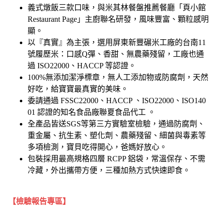
義式燉飯三款口味，與米其林餐盤推薦餐廳「頁小館
Restaurant Page」主廚聯名研發，風味豐富、顆粒感明
顯。
以『真實』為主張，選用屏東新豐碾米工廠的台南11
號履歷米：口感Q彈、香甜、無農藥殘留，工廠也通
過 ISO22000、HACCP 等認證。
100%無添加潔淨標章，無人工添加物或防腐劑，天然
好吃，給寶寶最真實的美味。
委請通過 FSSC22000、HACCP 、ISO22000、ISO140
01 認證的知名食品廠聯夏食品代工 。
全產品皆送SGS等第三方實驗室檢驗，通過防腐劑、
重金屬、抗生素、塑化劑、農藥殘留、細菌與毒素等
多項檢測，寶貝吃得開心，爸媽好放心。
包裝採用最高規格四層 RCPP 鋁袋，常溫保存、不需
冷藏，外出攜帶方便，三種加熱方式快速即食。
【檢驗報告專區】