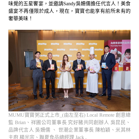
味覺的五星饗宴，並邀請Sandy吳姍儒擔任代言人！美食
盛宴不再僅限於成人，現在，寶寶也能享有前所未有的
奢華美味！
MUMU寶寶粥正式上市_(由左至右) Local Remote 創意總
監 Brian、祥圃公司董事長 究好豬共同創辦人 吳昆民、
品牌代言人 吳姍儒 、 世潮企業董事長 陳柏穎、米其林
主廚 楊光宗、聯夏食品總經理 Jack .