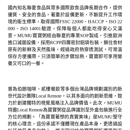
國內知名聯夏食品與眾多國際飲食品牌長期合作，提供
優質、安全的食品，著重於設備更新，不斷提升工作環
境的衛生標準，取得國際FSSC 22000、HACCP、ISO 22
000、ISO 14001驗證，保障每個人都能吃得安心又滿
意。MUMU寶寶粥經由聯夏的專業SOP製成，引進歐洲
進口滅菌設備，採用RCPP四層密封鋁袋包裝，鎖住食材
原有的新鮮及天然風味，經過政府熱穿透測試，可常溫
保存方便攜帶，只須簡單的步驟加熱，寶寶即可享用營
養又可口的一餐。
曾為伯朗咖啡、貳樓餐飲等多個台灣品牌規劃識別的新
世代設計團隊Local Remote，以其多面向的創新思維，致
力於創建獨特的視覺風格注入品牌價值。此次，MUMU
特邀Local Remote為寶寶粥從品牌識別至外盒包裝進行全
方位的規劃。
「
為寶寶著想的真實美味
」
是MUMU堅守
的核心理念，這份承諾不僅體現在產品本身，更透過設