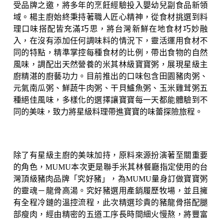
受品牌之邀，將多年的烹飪經驗投入嬰幼兒副食品新領
域。楊主廚始終秉持著職人匠心精神，從食材挑選到料
理口味搭配皆充滿巧思，將台灣新鮮在地食材巧妙融
入，在沒有添加任何調味料的情況下，靈活運用食材不
同的特點，精準掌控每種食材的比例，帶出食物的自然
風味，調配出天然營養的米其林級寶寶粥，展現星級主
廚精湛的廚藝功力
。
目前推出的口味包含田園豬肉粥、
元氣南瓜粥、鮮蔬牛肉粥、干貝鱸魚粥、玉米雞茸粥五
種絕佳風味，多樣化的選擇讓寶寶每一天都能體驗到不
同的美味，致力將星級料理帶進寶寶的味蕾探險旅程。
除了有星級主廚的美味加持，原料來源扮演著至關重要
的角色，MUMU本次更是聯手米其林餐廳指定使用的台
灣頂級豬肉品牌「究好豬」，為MUMU量身訂做寶寶粥
的靈魂－龍骨高湯。究好豬選用產銷履歷牧場，並且擁
有全程冷鏈的溫控流程，此次精選珍貴的豬龍骨搭配腿
部瘦肉，經由精密的五道工序長時間細火慢熬，將豐富