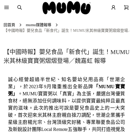
回首頁
mumu媒體報導
【中國時報】嬰兒食品「新食代」誕生！MUMU米其林級寶寶粥熠熠登場／
【中國時報】嬰兒食品「新食代」誕生！MUMU
米其林級寶寶粥熠熠登場／魏嘉虹 報導
誠心經營超過半世紀
、知名嬰幼
兒用品商
「
世潮企
業
」
，於2023年9月隆重推出全新品牌
「MUMU寶寶
粥」
。MUMU寶寶粥以「真實」為主張，嚴選台灣優質
食材，絕無添加任何調味料，以提供寶寶最純粹且最真
實的滋味。此次的推出可說是嬰兒食品史上的一大突
破，首次迎來米其林主廚親自操刀調配，世潮企業攜手
星級主廚楊光宗、台灣頂級究好豬、專業聯夏食品公司
及新銳設計團隊
Local Remote
五強聯手，共同打造視覺及