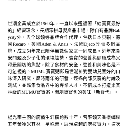
世潮企業成立於1969年，一直以來遵循著「給寶寶最好
的」經營理念，長期深耕母嬰產品市場，除自有品牌Bab
ycity外，與全球領導品牌合作代理，包括日本貝親、德
國Recaro、美國Aden & Anais、法國Djeco等40多個品
牌，成立54年來已陪伴無數個家庭一同成長。近年來食
安問題及少子化的環境趨勢，寶寶的營養與健康成為父
母最關切的焦點，除了食材的安全，營養和美味也是不
可忽視的。MUMU寶寶粥即是世潮針對嬰幼兒喜好的口
味深入研究，歷時兩年的研發，經過內部反覆的討論及
測試，並匯集食品界中的專業人才，不惜成本打造米其
林級的MUMU寶寶粥，開創寶寶粥的美味
「新食代」
。
楊光宗主廚的廚藝生涯橫跨數十年，曾率領天香樓蟬聯
五年榮獲米其林一星殊榮，展現卓越的廚技實力。這次