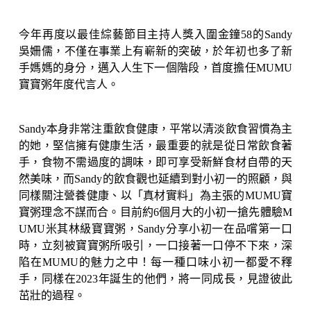
今年再度以最佳綜藝節目主持人獎入圍金鐘58的Sandy
吳姍儒，不僅在事業上有嶄新的突破，
於年初也多了新
手媽媽的身分，邁入
人生下一個階段，首度擔任MUMU
寶寶粥年度代言人。
Sandy本身非常注重飲食健康，平常以清淡飲食習慣為主
的她，堅信擁有健康生活，最重要的就是從日常飲食著
手，食物不需過度的調味，即可享受新鮮食材自帶的天
然美味，而Sandy的飲食觀也延續到對小初一的照顧，與
同樣關注營養健康、以「真材實料」為主張的MUMU寶
寶粥理念不謀而合。目前約6個月大的小初一搶先體驗M
UMU米其林級寶寶粥，Sandy分享小初一在品嚐第一口
時，立刻被寶寶粥所吸引，一口接著一口停不下來，深
陷在MUMU的魅力之中！每一種口味小初一都愛不釋
手，同樣在2023年誕生的他們，將一同成長，見證彼此
茁壯的過程。