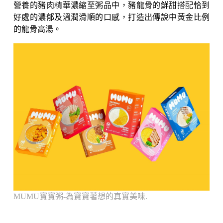
營養的豬肉精華濃縮至粥品中，豬龍骨的鮮甜搭配恰到
好處的濃郁及溫潤滑順的口感，打造出傳說中黃金比例
的龍骨高湯。
MUMU寶寶粥-為寶寶著想的真實美味.