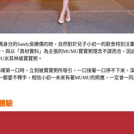
媽身分的Sandy吳姍儒的她，自然對於兒子小初一的飲食特別注
dy，與以「真材實料」為主張的MUMU寶寶粥理念不謀而合，因
MU米其林級寶寶粥。
在品嚐第一口時，立刻被寶寶粥所吸引，一口接著一口停不下來，
一都愛不釋手，相信小初一未來有著MUMU的照應，一定會一
體驗