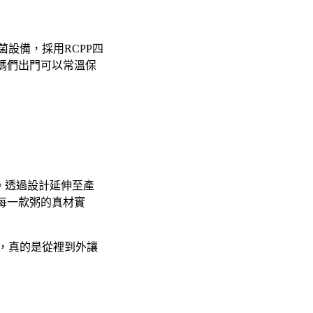
設備，採用RCPP四
媽們出門可以常溫保
劃。透過設計延伸至產
每一款粥的真材實
O，真的是從裡到外讓