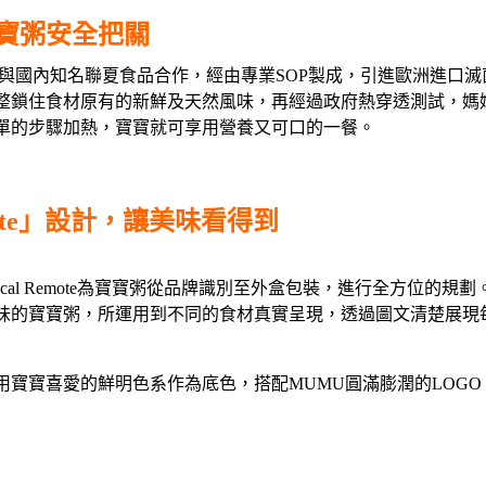
寶粥安全把關
與國內知名聯夏食品合作，經由專業SOP製成，引進歐洲進口滅菌
整鎖住食材原有的新鮮及天然風味，再經過政府熱穿透測試，媽
單的步驟加熱，寶寶就可享用營養又可口的一餐。
emote」設計，讓美味看得到
ocal Remote為寶寶粥從品牌識別至外盒包裝，進行全方位的規
味的寶寶粥，所運用到不同的食材真實呈現，透過圖文清楚展現
用寶寶喜愛的鮮明色系作為底色，搭配MUMU圓滿膨潤的LOG