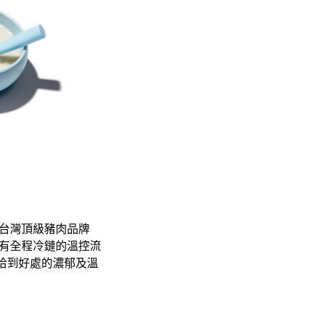
的台灣頂級豬肉品牌
擁有全程冷鏈的溫控流
恰到好處的濃郁及溫