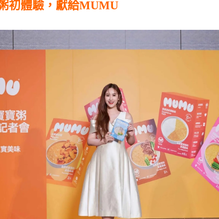
粥初體驗，獻給MUMU