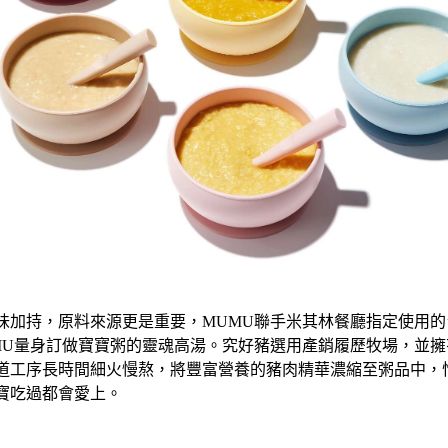
味加持，原料來源更是重要，MUMU聯手米其林餐廳指定使用
MU量身訂做寶寶粥的靈魂高湯。究好豬選用產銷履歷牧場，並
道工序長時間細火慢熬，將豐富營養的豬肉精華濃縮至粥品中，
寶吃過都會愛上。