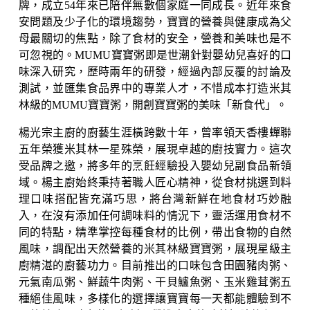
牌，成立54年來已陪伴無數個家庭一同成長。近年來食
安問題及少子化的環境趨勢，寶寶的營養與健康成為父
母最關切的焦點，除了食材的安全，營養和美味也是不
可忽視的。MUMU寶寶粥即是世潮針對嬰幼兒喜好的口
味深入研究，歷時兩年的研發，經過內部反覆的討論及
測試，並匯集食品界中的專業人才，不惜成本打造米其
林級的MUMU寶寶粥，開創寶寶粥的美味「新食代」。
楊光宗主廚的廚藝生涯橫跨數十年，曾率領天香樓蟬聯
五年榮獲米其林一星殊榮，展現卓越的廚技實力。這次
受品牌之邀，將多年的烹飪經驗投入嬰幼兒副食品新領
域。楊主廚始終秉持著職人匠心精神，從食材挑選到料
理口味搭配皆充滿巧思，將台灣新鮮在地食材巧妙融
入，在沒有添加任何調味料的情況下，靈活運用食材不
同的特點，精準掌控每種食材的比例，帶出食物的自然
風味，調配出天然營養的米其林級寶寶粥，展現星級主
廚精湛的廚藝功力。目前推出的口味包含田園豬肉粥、
元氣南瓜粥、鮮蔬牛肉粥、干貝鱸魚粥、玉米雞茸粥五
種絕佳風味，多樣化的選擇讓寶寶每一天都能體驗到不