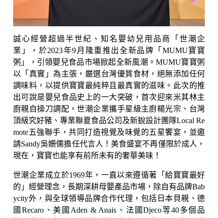
誠心經營超過半世紀、知名嬰幼兒用品商「世潮企
業」，於2023年9月隆重推出全新品牌「MUMU寶寶
粥」，引領嬰兒食品市場掀起全新風潮。MUMU寶寶粥
以「真實」為主張，嚴選台灣優質食材，絕無添加任何
調味料，以提供寶寶最純粹且最真實的滋味。此次的推
出可說是嬰兒食品史上的一大突破，首次迎來米其林主
廚親自操刀調配，世潮企業攜手星級主廚楊光宗、台灣
頂級究好豬、專業聯夏食品公司及新銳設計團隊Local Re
mote五強聯手，共同打造視覺及味覺的五星饗宴，並邀
請Sandy吳姍儒擔任代言人！美食盛宴不再僅限於成人，
現在，寶寶也能享有前所未有的奢華美味！
世潮企業成立於1969年，一直以來遵循著「給寶寶最好
的」經營理念，長期深耕母嬰產品市場，除自有品牌Bab
ycity外，與全球領導品牌合作代理，包括日本貝親、德
國Recaro、美國Aden & Anais、法國Djeco等40多個品