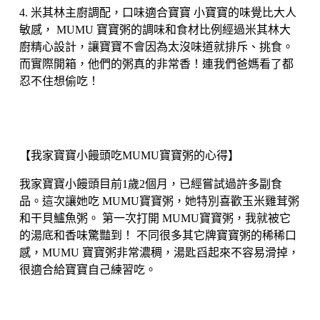
4. 米其林主廚調配，口味適合寶寶 小寶寶的味覺比大人
敏感， MUMU 寶寶粥的調味和食材比例經過米其林大
廚精心設計，讓寶寶不會因為太沒味道就排斥、挑食。
而實際開箱，他們的粥真的非常香！連我們爸媽看了都
忍不住想偷吃！
【我家寶寶小饅頭吃MUMU寶寶粥的心得】
我家寶寶小饅頭目前1歲2個月，已經嘗試過許多副食
品。這次讓她吃 MUMU寶寶粥，她特別喜歡玉米雞茸粥
和干貝鱸魚粥。 第一次打開 MUMU寶寶粥，我就被它
的湯底和香味驚豔到！ 不同很多其它牌寶寶粥的稀稀口
感，MUMU 寶寶粥非常濃稠，湯匙舀起來不容易滑掉，
很適合給寶寶自己練習吃。