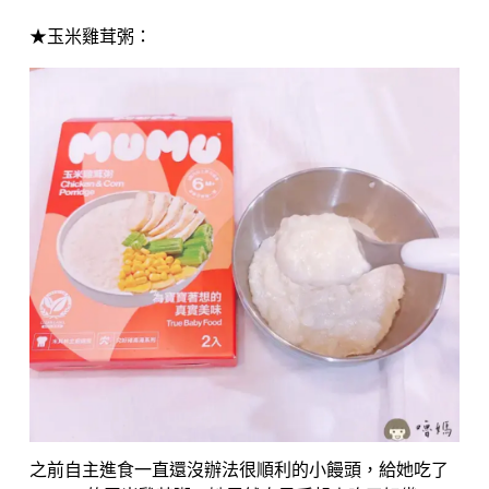
★玉米雞茸粥：
之前自主進食一直還沒辦法很順利的小饅頭，給她吃了