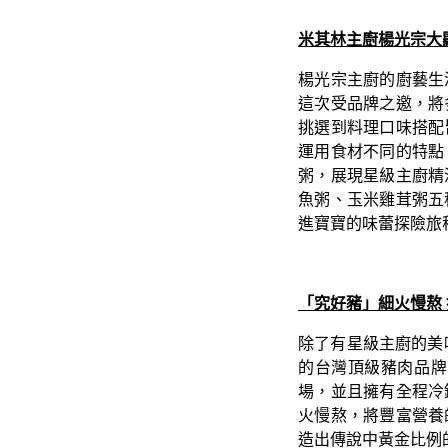
米其林主廚楊光宗大
楊光宗主廚的廚藝生
這次受品牌之邀，將
挑選到料理口味搭配
運用食材不同的特點
粥，展現星級主廚精
魚粥、玉米雞茸粥五
進寶寶的味蕾探險旅
「究好豬」細火慢熬
除了有星級主廚的美
的台灣頂級豬肉品牌
場，並且擁有全程冷
火慢熬，將豐富營養
造出傳說中黃金比例