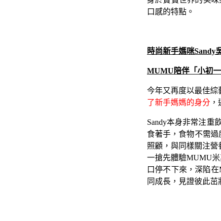
口感的特點。
時尚新手媽咪Sand
MUMU陪伴「小初
今年又再度以最佳綜藝
了新手媽媽的身分
，
Sandy本身非常
食著手，食物不需過
照顧，與同樣關注營
一搶先體驗MUMU米
口停不下來，深陷在
同成長，見證彼此茁