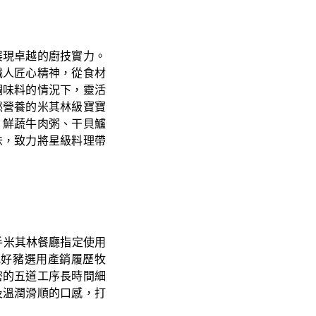
展現卓越的廚技實力。
職人匠心精神，從食材
調味料的情況下，靈活
然營養的米其林級寶寶
、鮮蔬牛肉粥、干貝鱸
味，致力將星級料理帶
手米其林餐廳指定使用
究好豬選用產銷履歷牧
密的五道工序長時間細
及溫潤滑順的口感，打