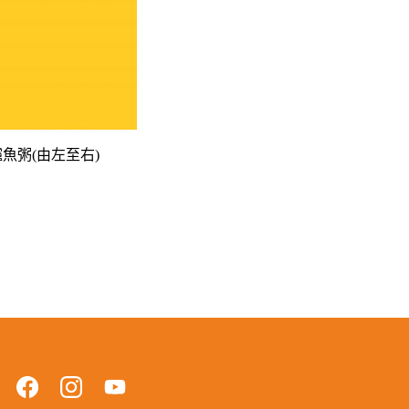
魚粥(由左至右)