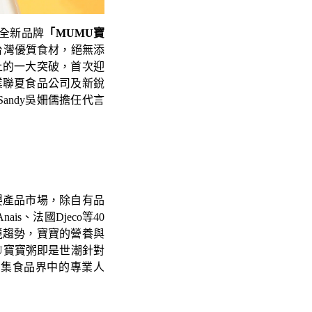
出全新品牌
「MUMU寶
台灣優質食材，絕無添
上的一大突破，首次迎
業聯夏食品公司及新銳
ndy吳姍儒擔任代言
嬰產品市場，除自有品
is、法國Djeco等40
境趨勢，寶寶的營養與
U寶寶粥即是世潮針對
匯集食品界中的專業人