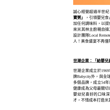
誠心經營超過半世紀
寶粥」
，引領嬰兒食
加任何調味料，以提
來米其林主廚親自操
設計團隊
Local Remot
人！美食盛宴不再僅
世潮企業：「給嬰兒
世潮企業成立於19
牌Babycity外，與
多個品牌，成立54
健康成為父母最關切
嬰幼兒喜好的口味深
才，不惜成本打造米