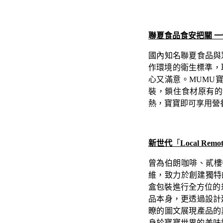
聯夏食品食安把關 
國內知名聯夏食品與
作環境的衛生標準，取得國
心又滿意。MUMU
裝，鎖住食材原有的
熱，寶寶即可享用營
新世代
「
Local Remo
曾為伯朗咖啡、貳樓餐
維，致力於創建獨特的
盒包裝進行全方位的
品本身，更透過設計
瞭的圖文展現產品的
身於寶寶世界的美味