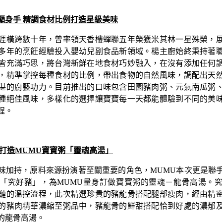
顯身手 精調食材比例打造星級美味
涯橫跨數十年，曾率領天香樓蟬聯五年榮獲米其林一星殊榮，
多年的烹飪經驗投入嬰幼兒副食品新領域。楊主廚始終秉持著
皆充滿巧思，將台灣新鮮在地食材巧妙融入，在沒有添加任何
，精準掌控每種食材的比例，帶出食物的自然風味，調配出天
湛的廚藝功力
。
目前推出的口味包含田園豬肉粥、元氣南瓜粥
種絕佳風味，多樣化的選擇讓寶寶每一天都能體驗到不同的美
程。
 打造MUMU寶寶粥「靈魂高湯」
味加持，原料來源扮演著至關重要的角色，MUMU本次更是聯
「究好豬」，為MUMU量身訂做寶寶粥的靈魂－龍骨高湯。
鏈的溫控流程，此次精選珍貴的豬龍骨搭配腿部瘦肉，經由精
的豬肉精華濃縮至粥品中，豬龍骨的鮮甜搭配恰到好處的濃郁
的龍骨高湯。