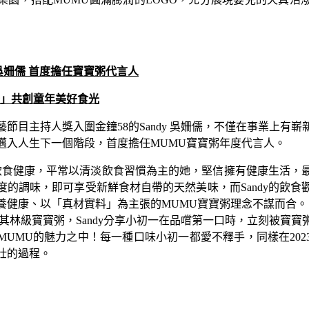
y吳姍儒 首度擔任寶寶粥代言人
一」共創童年美好食光
節目主持人獎入圍金鐘58的Sandy 吳姍儒，不僅在事業上有嶄
邁入人生下一個階段，首度擔任MUMU寶寶粥年度代言人。
注重飲食健康，平常以清淡飲食習慣為主的她，堅信擁有健康生活，
度的調味，即可享受新鮮食材自帶的天然美味，而Sandy的飲食
養健康、以「真材實料」為主張的MUMU寶寶粥理念不謀而合。
其林級寶寶粥，Sandy分享小初一在品嚐第一口時，立刻被寶
MUMU的魅力之中！每一種口味小初一都愛不釋手，同樣在202
壯的過程。