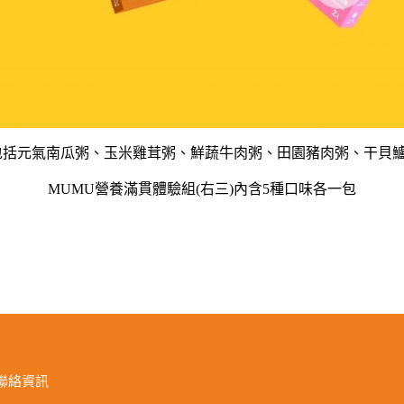
括元氣南瓜粥、玉米雞茸粥、鮮蔬牛肉粥、田園豬肉粥、干貝鱸
MUMU營養滿貫體驗組(右三)內含5種口味各一包
聯絡資訊