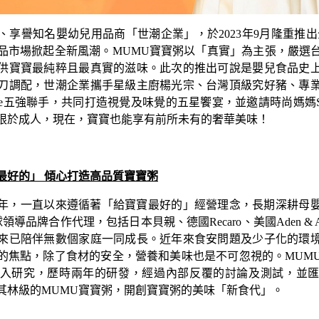
、享譽知名嬰幼兒用品商
「
世潮企業
」
，於2023年9月隆重推
品市場掀起全新風潮。MUMU寶寶粥以「真實」為主張，嚴選
供寶寶最純粹且最真實的滋味。此次的推出可說是嬰兒食品史
刀調配，世潮企業攜手星級主廚楊光宗、台灣頂級究好豬、專
e
五強聯手，共同打造視覺及味覺的五星饗宴，並邀請時尚媽媽Sa
限於成人，現在，寶寶也能享有前所未有的奢華美味！
最好的」 傾心打造高品質寶寶粥
69年，一直以來遵循著「給寶寶最好的」經營理念，長期深耕母
全球領導品牌合作代理，包括日本貝親、德國Recaro、美國Aden & Ana
年來已陪伴無數個家庭一同成長。近年來食安問題及少子化的環
的焦點，除了食材的安全，營養和美味也是不可忽視的。MUM
入研究，歷時兩年的研發，經過內部反覆的討論及測試，並
其林級的MUMU寶寶粥，開創寶寶粥的美味
「新食代」
。