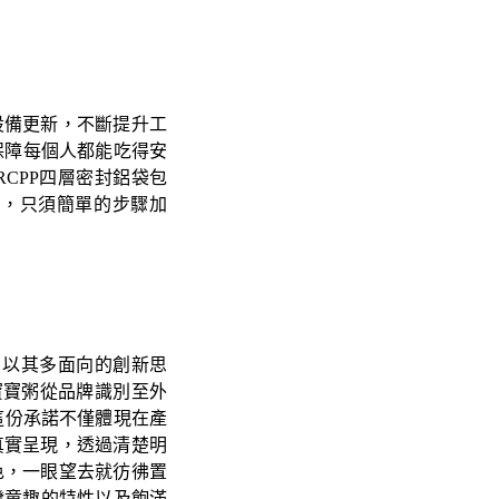
設備更新，不斷提升工
驗證，保障每個人都能吃得安
CPP四層密封鋁袋包
帶，只須簡單的步驟加
e，以其多面向的創新思
為寶寶粥從品牌識別至外
這份承諾不僅體現在產
真實呈現，透過清楚明
色，一眼望去就彷彿置
潑童趣的特性以及飽滿