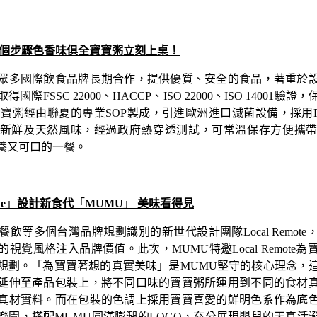
一個步驟色香味俱全寶寶粥立刻上桌！
眾多國際飲食品牌長期合作，提供優質、安全的食品，著重於
際FSSC 22000、HACCP、ISO 22000、ISO 14001
寶寶粥經由聯夏的專業SOP製成，引進歐洲進口滅菌設備，採用R
新鮮及天然風味，經過政府熱穿透測試，可常溫保存方便攜
養又可口的一餐。
te
」
設計新食代
「
MUMU
」
美味看得見
飲等多個台灣品牌規劃識別的新世代設計團隊Local Remot
視覺風格注入品牌價值。此次，MUMU特邀Local Remote
規劃。
「
為寶寶著想的真實美味
」
是MUMU堅守的核心理念，
延伸至產品包裝上，將不同口味的寶寶粥所運用到不同的食材
真材實料。而在包裝的色調上採用寶寶喜愛的鮮明色系作為底
樂園，搭配MUMU圓滿膨潤的LOGO，充分展現嬰兒的天真活